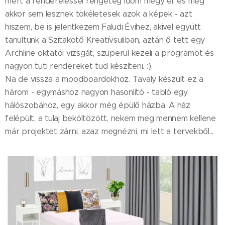
mert a rendereléssel rengeteg időm megy el, és még
akkor sem lesznek tökéletesek azok a képek - azt
hiszem, be is jelentkezem Faludi Évihez, akivel együtt
tanultunk a Szitakötő Kreatívsuliban, aztán ő tett egy
Archline oktatói vizsgát, szuperül kezeli a programot és
nagyon tuti rendereket tud készíteni. :)
Na de vissza a moodboardokhoz. Tavaly készült ez a
három - egymáshoz nagyon hasonlító - tabló egy
hálószobához, egy akkor még épülő házba. A ház
felépült, a tulaj beköltözött, nekem meg mennem kellene
már projektet zárni, azaz megnézni, mi lett a tervekből...