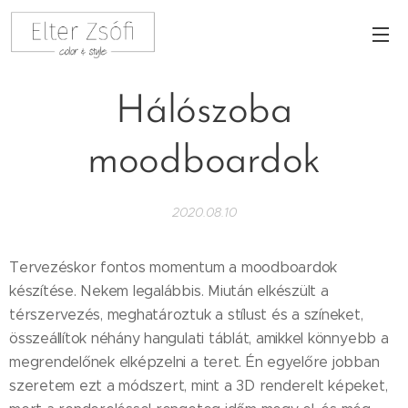
Hálószoba
moodboardok
2020.08.10
Tervezéskor fontos momentum a moodboardok
készítése. Nekem legalábbis. Miután elkészült a
térszervezés, meghatároztuk a stílust és a színeket,
összeállítok néhány hangulati táblát, amikkel könnyebb a
megrendelőnek elképzelni a teret. Én egyelőre jobban
szeretem ezt a módszert, mint a 3D renderelt képeket,