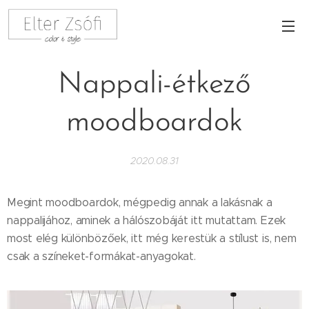
Nappali-étkező
moodboardok
2020.08.31
Megint moodboardok, mégpedig annak a lakásnak a
nappalijához, aminek a hálószobáját itt mutattam. Ezek
most elég különbözőek, itt még kerestük a stílust is, nem
csak a színeket-formákat-anyagokat.