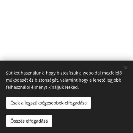
Sütiket használunk, hogy biztosítsuk a weboldal megfelelő
működését és biztonságát, valamint hogy a lehető legjobb
felhasználói élményt kínáljuk Neked.
Csak a legszükségesebbek elfogadása
Elter Zsófi .
color & style .
2020
Összes elfogadása
Az oldalt a
Webnode
működteti
Sütik